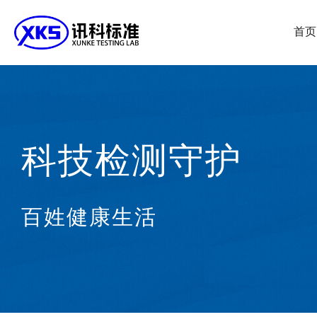
首页
科技检测守护
百姓健康生活