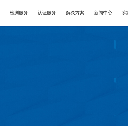
检测服务
认证服务
解决方案
新闻中心
实