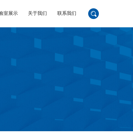
验室展示
关于我们
联系我们