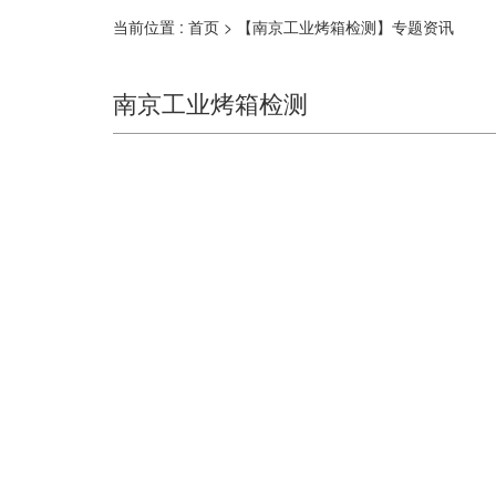
当前位置 :
首页
>
【南京工业烤箱检测】专题资讯
南京工业烤箱检测