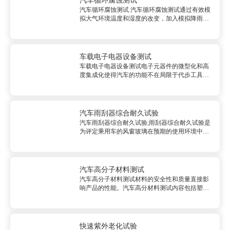
汽车循环腐蚀测试
汽车循环腐蚀测试 汽车循环腐蚀测试通过有效模
拟大气环境温度和湿度的改变，加入模拟降雨和
高湿热等恶劣气候因素，使得日常使用的涂层和
涂覆产品能在更短的时间内经受更加严苛的腐蚀
侵蚀，从而更好地呈现出贴合用户正式使用工况
的实验效果和结果表现。...
车载电子电器设备测试
车载电子电器设备测试电子元器件的微型化和高
度集成化使得汽车的功能不在局限于代步工具，
娱乐、通讯和导航等越来越多的功能集合到了汽
车中。这些电子电器设备是否可以在各种可能的
环境中安全稳定的工作，并且保持对人类和环境
的友好？适用产品倒车雷达&nb...
汽车雨刮器综合耐久试验
汽车雨刮器综合耐久试验;雨刮器综合耐久试验是
为评定乘用车的风窗玻璃在预期的使用环境中刮
刷能力而进行的试验。根据检则的功能把雨刮器
试验分为刮刷频率试验、制动性试验和耐久试
验；根据模拟的环...
汽车高分子材料测试
汽车高分子材料测试材料的安全性和质量直接影
响产品的性能。汽车高分材料测试内容包括塑料
和橡胶原料及其成品的力学、热学和可靠性测
试。车用高分子材料测试主要用于检测材料的各
种力学强度指标是否满足车辆设计的要求，材料
热性能能否达到生产和使用环境的指...
快速紫外老化试验