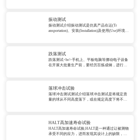
(拉伸试验)是指在承受轴向拉伸载荷下测定材料
特性的试验方法。利用拉伸试验得到的数据可以
确定材料的弹性极限、伸...
振动测试
振动测试介绍振动测试是仿真产品在运(Tr
ansportation)、安装(Installation)及使用(Use)环境中
所遭遇到的各种振动环境影响，本试验是模拟产
品在运输、...
跌落测试
跌落测试<br/>手机上、平板电脑等挪动电子设备
在开展大批量生产前，要经历百炼成钢，进行一
定的可靠性检测。整个设备可靠性检测又分环境
测试，机械设备检测，老化测试等。跌落试验能
够对电子设备开展一部分靠谱性功能测试。<...
落球冲击试验
落球冲击测试测试介绍落球冲击测试是将规定质
量的球从不同高度落下，或在规定高度下将不同
质量的球落下，以测定胶接试样在承受落球冲击
击下产生裂痕所需的能量的试验。仪器采用标准
试验钢球，钢球电磁吸挂、自动释放...
HALT高加速寿命试验
HALT高加速寿命试验;HALT是一种通过让被测物
承受不同的应力，进而发现其设计上的缺限，以
及潜在弱点的实验方法。HALT的主要目的是通