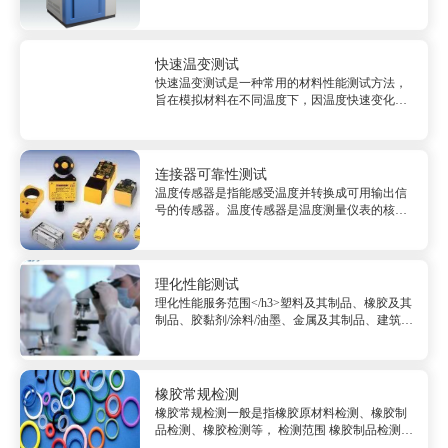
此，电子产品在极端的高低温环境下工作情况如
何，高低温循环测试已成为了不可或缺的环
节。...
快速温变测试
快速温变测试是一种常用的材料性能测试方法，
旨在模拟材料在不同温度下，因温度快速变化而
引起的性能变化。该测试可以帮助材料制造商和
应用领域的企业更好地了解材料的变形、破坏、
疲劳寿命等方面的性能表现，从而指导材料的选
择、设计和应用。...
连接器可靠性测试
温度传感器是指能感受温度并转换成可用输出信
号的传感器。温度传感器是温度测量仪表的核心
部分，品种繁多。按测量方式可分为接触式和非
接触式两大类，按照传感器材料及电子元件特性
分为热电阻和热电偶两类。...
理化性能测试
理化性能服务范围</h3>塑料及其制品、橡胶及其
制品、胶黏剂/涂料/油墨、金属及其制品、建筑材
料、农药、畜牧产品、汽车及其零部件、航天航
空、轨道交通<h4>物理性能</h4>密度、硬度、
外观、透明度、白度、粘度、细度、pH、闪点、
固...
橡胶常规检测
橡胶常规检测一般是指橡胶原材料检测、橡胶制
品检测、橡胶检测等， 检测范围 橡胶制品检测:
&nbsp; 橡胶管、橡胶板、橡胶手套、橡胶支座、