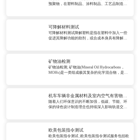
预聚物，在塑料制品、涂料制品、工艺品制造等
领域发挥着及其重要的作用。所以，树脂一般用
作加工原料参与这些制品的生产当中。于是在来
料检测的环节，树脂质量检测也就成为必须的步
骤。树脂含量检测范围塑料...
可降解材料测试
可降解材料测试降解塑料是指在塑料中加入一些
促进其降解功能的助剂，或合成本身具有降解性
能的塑料，或采用可再生的天然原料制造的塑
料，在使用和保存期内能满足原来应用性能要
求，而使用后在特定环境条件下，使其在较短时
间内发生明显变化，而引起某些性质损...
矿物油检测
矿物油检测; 矿物油(Mineral Oil Hydrocarbons，
MOHs)是一类组成极其复杂的化学混合物，是由
石油原油的物理分离、化学转化或煤、天然气或
生物质液化等过程产生的烃类化合物。主要包括
由直链、支链及...
机车车辆非金属材料及室内空气有害物质
随着人们环保意识的不断加强，低碳、节能、环
限量测试
保的绿色设计制造理念也持续深入影响轨道交通
行业。为更好提升机车车辆环保性能，保证司乘
人员及旅客健康，2021年3月5日，国家铁路局批
准发布TB/T 3139-2021《机车...
欧美包装指令测试
欧美包装指令测试 ;欧美包装指令测试服务包括欧