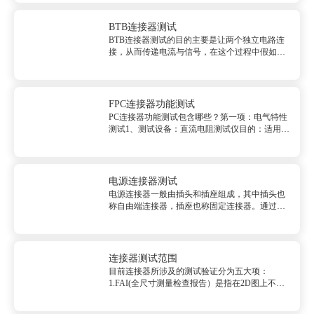
求，我们有必要进行连接器的各种性能测试。我
司可提供汽车连接器成...
BTB连接器测试
BTB连接器测试的目的主要是让两个独立电路连
接，从而传递电流与信号，在这个过程中假如
BTB连接器质量出现问题，就非常容易造成 整机
出现故障无法工作，因此必须对BTB连接器的电
气性能、机械性能、环境性能进行全面的检测...
FPC连接器功能测试
PC连接器功能测试包含哪些？第一项：电气特性
测试1、测试设备：直流电阻测试仪目的：适用用
于各各类连接器与排线的导通阻抗测试功能：接
触阻抗、导体阻抗<br/>直流电阻测试仪2、测试
设备：耐压/绝缘测试机目的：测各产品PIN与
PIN之间的耐高压...
电源连接器测试
电源连接器一般由插头和插座组成，其中插头也
称自由端连接器，插座也称固定连接器。通过插
头、插座和插合和分离来实现电路的连接和断
开。 在电源连接器进行测试时，主要分为下
面这几个步骤：<br/> 1：在进行电缆或电子
设备测试时，探针应符合要求...
连接器测试范围
目前连接器所涉及的测试验证分为五大项：
1.FAI(全尺寸测量检查报告）是指在2D图上不同
于重点尺寸，但影响产品关键性的形式，配合，
功能的尺寸或其他相关的尺寸。2.机械性能测试