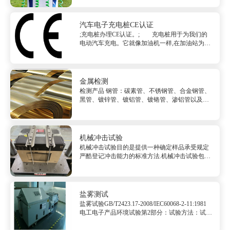
充电站内，可以根据不同的电压等级为各种型号
的电动汽车充电。充电桩的输入端与交流电网直
接连接，输出端都装有充电插头用于...
汽车电子充电桩CE认证
;充电桩办理CE认证。; 充电桩用于为我们的
电动汽车充电。它就像加油机一样,在加油站为加
油车加油。充电桩通常旨在作为单个充电站,并且
通常连接至220-240 VAC的电源。该站将其...
金属检测
检测产品 钢管：碳素管、不锈钢管、合金钢管、
黑管、镀锌管、镀铝管、镀铬管、渗铝管以及其
他合金层钢管、无缝钢管、热轧无缝管、冷拔
管、精密钢管、热扩管、冷旋压管和挤压管、直
缝钢管等。合金制品：钢管、铜材铝材、钢板型
钢、焊...
机械冲击试验
机械冲击试验目的是提供一种确定样品承受规定
严酷登记冲击能力的标准方法.机械冲击试验包括
三种脉冲波形，即半正弦脉冲，后峰锯齿脉冲和
梯形波脉冲波形.本标准不是用来模拟实际所遭受
到的冲击，可能的话，加于样品的试验严酷等级
和冲击波形应能模拟样品将要...
盐雾测试
盐雾试验GB/T2423.17-2008/IEC60068-2-11:1981
电工电子产品环境试验第2部分：试验方法：试验
Ka:盐雾本试验适用于比较具有相似结构的试样的