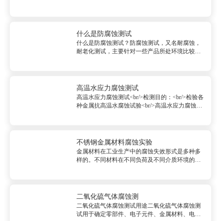
其指定的软件产品进行功能性的检测和验证，确
保这些功能都得以实现并能正常运行。同时，软
件产品登记测试报告也是申请软件产品登记所必
须的条件，对于审查方来说第三方...
什么是防腐蚀测试
什么是防腐蚀测试？防腐蚀测试，又名耐腐蚀，
耐老化测试，主要针对一些产品所处环境比较容
易引起老化腐蚀的一种腐蚀测试，腐蚀测试主要
包括天然介质引起的腐蚀和工业介质引起的腐
蚀，天然介质包括空气、水、土壤等，它的引起
锈蚀的普遍存在的，还有一些工业介...
高温水应力腐蚀测试
高温水应力腐蚀测试<br/>检测目的：<br/>检验各
种金属抗高温水腐蚀试验<br/>高温水应力腐蚀测
试检测范围：<br/>船舶及海洋工程所用金属材料
<br/>高温水应力腐蚀测试项目介绍<br/>由残余或
外加应力和腐蚀联合作用导致的腐蚀损伤...
不锈钢金属材料腐蚀实验
金属材料在工业生产中的腐蚀失效形式是多种多
样的。不同材料在不同负荷及不同介质环境的作
用下，其腐蚀形式主要有以下几类：一般腐蚀：
金属裸露表面发生大面积的较为均匀的腐蚀，虽
降低构件受力有效面积及其使用寿命，但比局部
腐蚀的危害性小。晶间腐蚀：指沿...
二氧化硫气体腐蚀测
二氧化硫气体腐蚀测试用途二氧化硫气体腐蚀测
试用于确定零部件、电子元件、金属材料、电