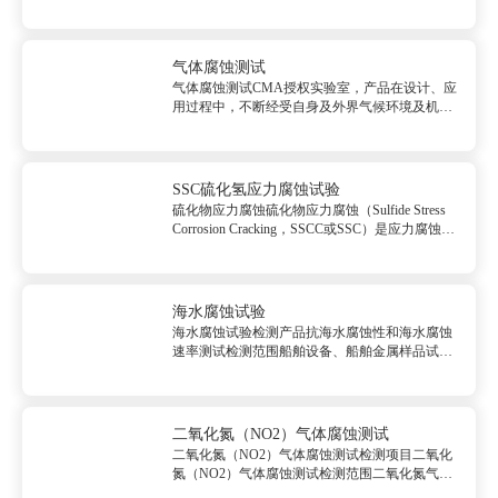
工、电子等产品的防护层以及工业产品在二氧化
硫气体中的抗腐蚀能力。试验的严苛程度取决于
腐蚀性气体的种类和曝露持续时间。二氧化硫气
体腐蚀测试依据标准GB/T242...
气体腐蚀测试
气体腐蚀测试CMA授权实验室，产品在设计、应
用过程中，不断经受自身及外界气候环境及机械
环境的影响，而仍需要能够正常工作，这就需要
以试验设备对其进行验证，这个验证基本分为研
发试验、试产试验、量产抽检三个部分。<br/>气
体腐蚀测试（RoHS、...
SSC硫化氢应力腐蚀试验
硫化物应力腐蚀硫化物应力腐蚀（Sulfide Stress
Corrosion Cracking，SSCC或SSC）是应力腐蚀
（SCC）中的一个特殊类型，但与通常所说的应
力腐蚀有所区别，在通常所说的应力腐蚀中，环
境所起的作用是以阳极溶解为主...
海水腐蚀试验
海水腐蚀试验检测产品抗海水腐蚀性和海水腐蚀
速率测试检测范围船舶设备、船舶金属样品试验
简介海水腐蚀试验又叫海水腐蚀检测，检测产品
抗海水腐蚀性和海水腐蚀速率测试。海水中含有
较高浓度的氯离子，能够促进溶解氧对金属的腐
蚀作用，因此选用在海水介质中的...
二氧化氮（NO2）气体腐蚀测试
二氧化氮（NO2）气体腐蚀测试检测项目二氧化
氮（NO2）气体腐蚀测试检测范围二氧化氮气体
试验简介本试验用于确定产品在大气环境下工