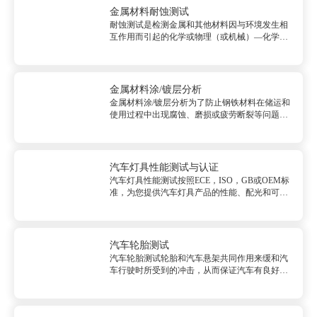
止失效的改进建议，减少或避免失...
金属材料耐蚀测试
耐蚀测试是检测金属和其他材料因与环境发生相
互作用而引起的化学或物理（或机械）—化学损
伤过程的材料试验。它是掌握材料与环境所构成
的腐蚀体系的特性，了解腐蚀机制，从而对腐蚀
过程进行控制的重要手段。&nbsp;主要检测项目
不锈钢10%草酸浸蚀试验...
金属材料涂/镀层分析
金属材料涂/镀层分析为了防止钢铁材料在储运和
使用过程中出现腐蚀、磨损或疲劳断裂等问题，
各种表面涂覆处理已得到广泛应用。包括表面渗
Zn, Al, Cr, V, Nb, B等。涂覆工艺有热浸、电镀、
化学镀及热处理渗等。...
汽车灯具性能测试与认证
汽车灯具性能测试按照ECE，ISO，GB或OEM标
准，为您提供汽车灯具产品的性能、配光和可靠
性测试；汽车灯具性能测试服务内容<br/>1. 灯具
配光测试、灯具气密性测试；<br/>2. 前照灯起雾
测试，环境模拟老化；<br/>3. 耐腐蚀测...
汽车轮胎测试
汽车轮胎测试轮胎和汽车悬架共同作用来缓和汽
车行驶时所受到的冲击，从而保证汽车有良好的
乘座舒适性和行驶平顺性。复杂的路况、驾车...