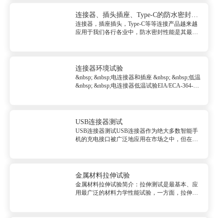
分为插拔力测试、振动测试、机械冲击测试、端
子（PIN）针保持力测试...
连接器、插头插座、Type-C的防水密封测
连接器，插座插头，Type-C等等连接产品越来越
试
应用于我们各行各业中，防水密封性能是其最基
本的要求之一，大体上测试类别有：连接器插头
插座Type-C的防水密封测试品质稳定测试它通常
结合设计的需要进行一系列连续测试（...
连接器环境试验
&nbsp; &nbsp;电连接器和插座 &nbsp; &nbsp;低温
&nbsp; &nbsp;电连接器低温试验EIA/ECA-364-
59A-2006 &nbsp; &nbsp;高温 &nbsp; &n...
USB连接器测试
USB连接器测试USB连接器作为绝大多数智能手
机的充电接口被广泛地应用在市场之中，但在其
使用过程中，出现了越来越多烧蚀的故障现象。
研究烧蚀故障的机理，并建立合理的检测评估方
法对不同的连接器产品进行检测和评估，从而选
取可靠性较优的USB连接器...
金属材料拉伸试验
金属材料拉伸试验简介：拉伸测试是最基本、应
用最广泛的材料力学性能试验，一方面，拉伸试
验的力学性能指标可以作为工程设计、评定材料
和优选工艺的依据，具有重要的工程实际意义。
另一方面，拉伸试验可以揭示材料的基本力学行