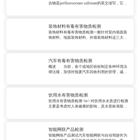
合物是perfluorooctane sulfonate的英文缩写，它由
全氟化酸性硫酸基酸中完全氟化的阴离子组成并
以阴离子形式存在于盐、衍生体和聚合体中。术
语Perfluorinated常常用...
装饰材料有毒有害物质检测
装饰材料有毒有害物质检测一般针对室内墙面装
饰材料、地面装饰材料、外墙装饰材料这三大
类。室内墙面装饰材料检测常见种类一般为墙纸
和油漆。 适合地面装饰材料检测的种类有很多，
如大理石，花岗岩，地砖，水泥石，地毯，塑胶
地板，组装木地板等。 使用比较...
汽车有毒有害物质检测
概述 当前，各个或地区纷纷制定各种环境法
律法规，加强对报废汽车回收利用的管理，减少
报废汽车对环境的影响、实现汽车产业的可持续
增长已成为各国相关企业的关注焦点。1.汽车中
限用有害物质铅，镉，汞和六价铬（ELV指令）
检测服务欧盟ELV: Pb...
饮用水有害物质检测
饮用水有害物质检测<br/>对饮用水水质进行检测
主要是考虑对人体健康的影响，其水质标准除有
物理指标、化学指标外，还有微生物指标，那么
饮用水水质检测仪器有哪些呢？饮用水有害物质
检测其实在日常中能够检测饮用水的仪器有很
多，比如参数水质检测、参数...
智能网联产品检测
智能网络产品测试汽车智能网联与自动驾驶作为