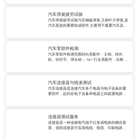
时，对管料的质量 都有很高要求。通过对管材的
性能参数、可靠性和使用寿命等进行模拟检测，
从而确认管材是否符合相关...
汽车弹簧疲劳试验
汽车弹簧疲劳试验汽车钢板弹簧,又称叶片弹簧,是
汽车悬架的重要组成部件,主要用于载重汽车及大
客车的前后悬架上。汽车行驶的平顺及操纵稳定
性均受到钢板弹簧的影响。钢板弹簧在汽车行驶
时受交变应力的作用,疲劳断裂是常见的失效形
式。汽车弹簧疲劳试验范围...
汽车零部件检测
汽车零部件检测范围转向系配件：主销、转向
机、转向节、球头销；<br/>行走系配件：后桥、
空气悬架系统、平衡块、钢板；<br/>电器仪表系
配件：传感器、汽车灯具、火花塞、蓄电池；
<br/>汽车灯具：装饰灯、防雾灯、吸顶灯、前照
灯、探照灯；<b...
汽车连接器与线束测试
汽车连接器是连接汽车各个电器与电子设备的重
要部件，起到在电子设备和电器之间疏通电路、
接通电流的作用，可以说没有连接器就不存在汽
车电路。随着智能化汽车普及力度和深度都得到
推广与发展，发...
连接器测试服务
连接器是一种连接电气端子以形成电路的耦合装
置。借助连接器可实现电线、电缆、印刷电路板
和电子元件之间的连接。为了确认产品的功能是
否已达成设计目标以及产品是否能够达到应用要