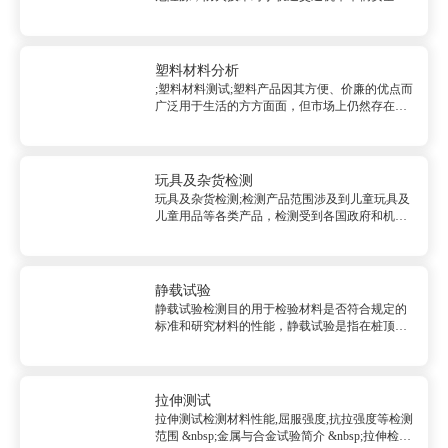
行至关重要。为此，各个标准化组织针对轨道交
通机车车辆的防火等级、材料和零部件的防火性
能...
塑料材料分析
;塑料材料测试;塑料产品因其方便、价廉的优点而
广泛用于生活的方方面面，但市场上仍然存在使
用有害添加剂和劣质回收料的塑料包装制品的现
象。因此，开展鉴别塑料材料成分的研究工作势
在必行。&...
玩具及杂货检测
玩具及杂货检测;检测产品范围涉及到儿童玩具及
儿童用品等各类产品，检测受到各国政府和机构
的广泛认可。 检测项目美国USAASTM F963-
16CPSIA (H.R.4040)7-16种邻苯二甲酸盐测试 7-
16...
静载试验
静载试验检测目的用于检验材料是否符合规定的
标准和研究材料的性能，静载试验是指在桩顶部
逐级施加竖向压力、竖向上拔力或水平推力，观
测桩顶部随时间产生的沉降、上拔位移或水平位
移，以确定相应的单桩竖向抗压承载力、单桩竖
向抗拔承载力或单桩水平...
拉伸测试
拉伸测试检测材料性能,屈服强度,抗拉强度等检测
范围 &nbsp;金属与合金试验简介 &nbsp;拉伸检测