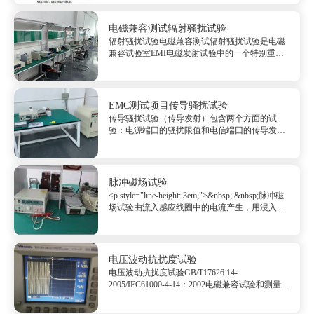
抗盐雾腐蚀的能力。本试验也适用于评定保护性
能涂层的质量以及均匀性。使用时...
电磁兼容测试辐射骚扰试验
辐射骚扰试验电磁兼容测试辐射骚扰试验是电磁
兼容试验室EMI电磁发射试验中的一个特别重要
的电磁兼容试验项目，辐射骚扰以空间电磁波的
形式传输到环境中去干扰别人的设备。辐射骚扰
试验一般也不太好通过，不太好整改，因为它的
骚扰源有很多，例如组...
EMC测试项目传导骚扰试验
传导骚扰试验（传导发射）包含两个方面的试
验：电源端囗的骚扰限值和电信端囗的传导发射
试验。除电源端囗需要进行传导骚扰测试外，信
号、通信端囗也要进行传导骚扰测试。信号端囗
的测试方法，相对...
脉冲磁场试验
<p style="line-height: 3em;">&nbsp; &nbsp;脉冲磁
场试验由流入感应线圈中的电流产生，用浸入法
将试验磁场施加到受试设备.脉冲磁场抗扰度试验
标准GB/T17626.9-2011/IEC61000-4-...
电压波动抗扰度试验
电压波动抗扰度试验GB/T17626.14-
2005/IEC61000-4-14：2002电磁兼容试验和测量技
术电压波动抗扰度试验本部分规定了电气和电子
设备在其所处的电磁环境下的抗扰度试验。电压