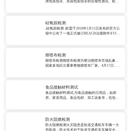
洲包装指令、美国包装指令的合规性测试、欧洲
规范 EN 13428 声明以及包装材料的法规咨询和
支持服务。&nbsp;&nbsp;服务范围...
硅氧烷检测
;硅氧烷检测 ;欧盟于2018年1月11日发布的官方公
报中公布了一项正式修订REACH法规附件XVII
的法规——Regulation (EU) 2018/35。该法规正式
在附件XVII...
熔喷布检测
熔喷布检测熔喷布检测为整治熔喷布市场乱象，
国家多地区出重拳整顿熔喷布厂家。4月17日，公
安部网站发布《公安部部署开展严厉打击倒卖生
产口罩核心原材料熔喷布违法犯罪专案行动》，
因此产品质量和生产标准已列为国家重点监察对
象。 产品范围...
食品接触材料测试
食品接触材料测试;与食品接触的日用品，如厨
房、家居用品、食品包材、加工设备等，也包括
用于这些产品和材料的粘结剂、印刷油墨着色剂
等辅助材料。其中的有害化学物质会迁移进食
品，从而会损害...
防火阻燃检测
防火阻燃检测火灾隐患是轨道交通机车车辆一大
危险源，防火技术对于轨道交通机车车辆安全运