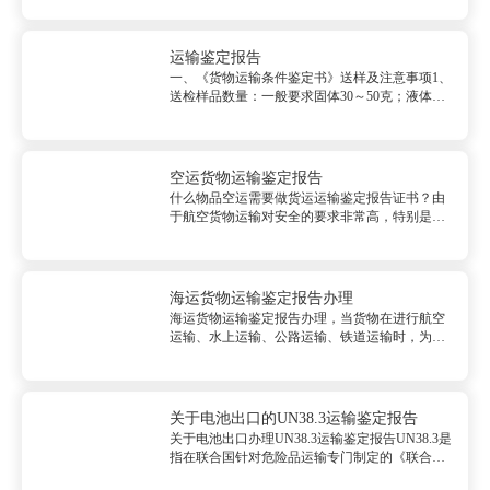
作、储存的适应性，特别是接触件与连接件。影
响腐蚀的主要因素有温湿度、大气腐蚀性成分
等。试验的严苛程度取决于腐蚀性...
运输鉴定报告
一、《货物运输条件鉴定书》送样及注意事项1、
送检样品数量：一般要求固体30～50克；液体：
50～70毫升。对于个别需要追加试验的情况会另
行通知送样（如自燃试验约1kg，固体氧化剂试验
约200g，液体金属腐蚀试验约3.5L等），样品包
装上应标...
空运货物运输鉴定报告
什么物品空运需要做货运运输鉴定报告证书？由
于航空货物运输对安全的要求非常高，特别是利
用客机机腹舱进行货物运输时，因此有些空运货
物需要货物运输鉴定报告，哪些货物必须要提供
空运鉴定呢？一句话概括就是指无法获知该货物
是否具有隐藏危险性或者无法将其...
海运货物运输鉴定报告办理
海运货物运输鉴定报告办理，当货物在进行航空
运输、水上运输、公路运输、铁道运输时，为了
保证运输的安全，必须了解货物的运输危险性。
货物运输条件鉴定就是依据国内外有关危险货物
运输的法规、标准，对货物的运输安全性作出鉴
定和...
关于电池出口的UN38.3运输鉴定报告
关于电池出口办理UN38.3运输鉴定报告UN38.3是
指在联合国针对危险品运输专门制定的《联合国
危险物品运输试验和标准手册》的第3部分38.3条