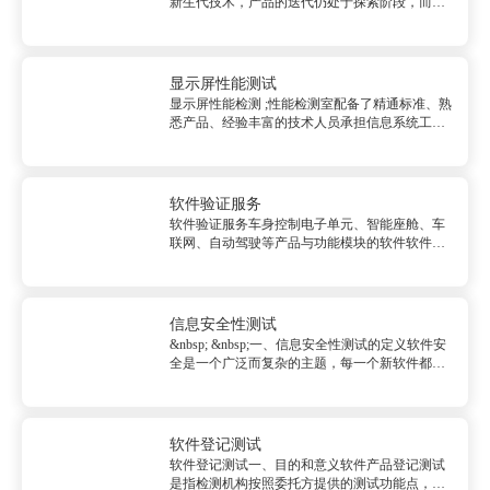
新生代技术，产品的迭代仍处于探索阶段，而最
终，只有经得起“考验”的产品才能决胜市场。目
前，汽车智能网联与自动驾驶在网络连接功能与
性能、软件的功能与性能、实际驾驶场景的综合
功能表现等诸多领域均面临着不...
显示屏性能测试
显示屏性能检测 ;性能检测室配备了精通标准、熟
悉产品、经验丰富的技术人员承担信息系统工
程、计算机及相关产品的性能检测工作。 &nbsp;
&nbsp;一、检测的产品计算机&nbsp; &nbsp;台
式...
软件验证服务
软件验证服务车身控制电子单元、智能座舱、车
联网、自动驾驶等产品与功能模块的软件软件验
证服务服务项目：（一）咨询服务（二）测试服
务<br/>全流程测试（单元测试、部件测试、配置
项测试、系统测试）专项测试（代码审查、代码
走查、静态分析、逻辑测试...
信息安全性测试
&nbsp; &nbsp;一、信息安全性测试的定义软件安
全是一个广泛而复杂的主题，每一个新软件都可
能存在安全的缺陷，甚至这个缺陷是前所未见
的。二、信息安全性测试的作用（2）帮助信息系
统进行推广：信息系统建成后，需要第三方测评
机构出具安全验收...
软件登记测试
软件登记测试一、目的和意义软件产品登记测试
是指检测机构按照委托方提供的测试功能点，对