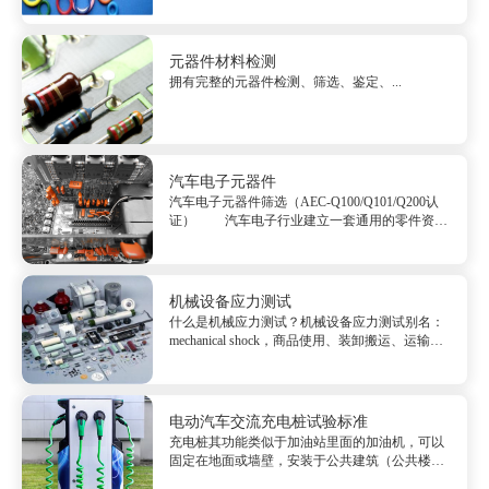
防水卷材、各类橡胶制品等 生胶检测： &nbsp;
&nbsp; &nbsp; &nbsp;天然橡胶...
元器件材料检测
拥有完整的元器件检测、筛选、鉴定、...
汽车电子元器件
汽车电子元器件筛选（AEC-Q100/Q101/Q200认
证） 汽车电子行业建立一套通用的零件资质
及质量体系标准而设立了汽车电子委员会(AEC).
AEC建立了质量控制的标准。...
机械设备应力测试
什么是机械应力测试？机械设备应力测试别名：
mechanical shock，商品使用、装卸搬运、运输中
也会受到冲击性。冲击性的数值发生变化并且具
有繁杂的特性。因而机械设备应力测试适用明确
机械薄弱点，考评产品构造的完好性。电子...
电动汽车交流充电桩试验标准
充电桩其功能类似于加油站里面的加油机，可以
固定在地面或墙壁，安装于公共建筑（公共楼
宇、商场、公共停车场等）和居民小区停车场或