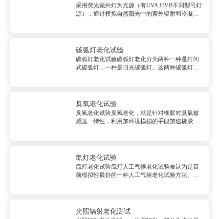
采用荧光紫外灯为光源（有UVA,UVB不同型号灯
源），通过模拟自然阳光中的紫外辐射和冷凝，
对材料进行加速耐气候性试验，以获得材料耐候
性的结果。用来评估材料在颜色变化、光泽、裂
纹、起泡、催化、氧化等方面的变化<br/...
碳弧灯老化试验
碳弧灯老化试验碳弧灯老化分为两种一种是封闭
式碳弧灯，一种是日光碳弧灯。这两种碳弧灯都
是应用于早期的设备，前者最初用于纺织品耐光
测试，后者最初用于涂层的耐光性测试。封闭式
碳弧灯的发光体是一组碳棒，电流通过碳棒发出
弧光。但碳棒发出的弧光的光谱能...
臭氧老化试验
臭氧老化试验臭氧老化，就是针对橡胶对臭氧敏
感这一特性，利用加环境模拟的手段加速橡胶被
臭氧老化的过程，从而测试橡胶产品的耐老化能
力的一种技术。臭氧主要存在于大气层中同温层
之下的臭氧层中（距离地表20公里），但在地表
大气中也存在稀薄的臭氧。因为...
氙灯老化试验
氙灯老化试验氙灯人工气候老化试验被认为是目
前模拟性最好的一种人工气候老化试验方法。可
以在较短的时间内获得近似于自然气人工气候老
化试验是采用模拟和强化大气环境中主要气候因
素（光，热，湿）的一种人工加候老化试验的结
果。氙灯试验光源是目前模拟性最...
光照辐射老化测试