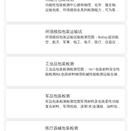
功能性包装检测中心拥有物理、化学、微生物、
运输包装、环境模拟全系列检测能力，可为客户
提供功能包装一站式检测服务，帮助客户了解其
包装的各项功能指标，进而使其内装物获得更好
的保存效果和更长的保质期。检测范围：防静电
包装检测防锈防腐包装检测<...
环境模拟包装运输试
环境模拟包装运输试验检测范围：&nbsp;提供航
空、航天、军事、电工、电子、医疗、仪器仪
表、石油化工、食品等领域包装件（可至70m3）
在各种极端环境过程中模拟试验，<br/>环境模拟
包装运输试检测能力：<br/>&nbsp; &nbsp; ...
工业品包装检测
工业品包装检测检测范围：<br/>包装材料安全性
能检测&lt;包装材料物理机械性能检测运输仓储模
拟试验周转器具测试托; 盘 根据国标、美标、ISO
等标准，具备全项检测能力周转箱 根据行业标准
全项检测能力检测能力：物理机械性能测试拉伸
性能、撕...
军品包装检测
军品包装检测检测范围军用材料及包装柔性功能
复合材料、军用纸箱、滚塑/木/金属箱、油料包装
容器等<br/>军用产品帐篷、卫生装备、背囊、野
营营具、托盘、餐具等军用周转器具测试;托; 盘;
根据国标、美标、ISO等标准，具备全项检测能
力<br/>...
医疗器械包装检测