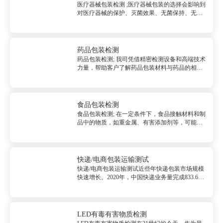
医疗器械包装检测 ;医疗器械包装的选择会影响到
对医疗器械的保护、灭菌效果、无菌保持、无菌
传递、无菌打开和使用等诸多方面，通过中心专
业检测技术和精密仪器设备，帮助客户了解其包
装在上述性能中的实际表现及产品货架期。
&nbsp;...
药品包装检测
药品包装检测; 我司凭借精密检测设备和高端技术
力量，帮助客户了解药品包装材料与药品的相容
性，防止药品包装材料中的有毒有害物质迁移到
药品中，或者对药品活性成分有吸附作用，使药
品的疗效下降甚至消失，保障药品包装材料对内
在药品质量起到保护作用。检...
食品包装检测
食品包装检测; 在一定条件下，食品接触材料和制
品中的物质，如重金属、有害添加剂等，可能会
迁移到食品中，危害食品安全。食品包装检测
&nbsp;确保食品安全。 &nbsp;包装材料卫生安全
检测 总迁移量、重金属、高锰酸钾消耗量、脱色
试...
快递/电商包装运输测试
快递/电商包装运输测试近些年快递包装市场规模
快速增长。2020年，中国快递业务量完成833.6亿
件，同比增长31.2%，全年业务增量近200亿件，
增速和增量均创历史新高。快递业务量连续7年稳
居世界首位，占全球六成以上。快递企业日均快
件处理量...
LED有毒有害物质检测