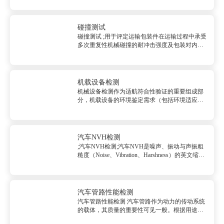
过增加被测物的极限值，进而增加其坚固性及可
靠...
碰撞测试
碰撞测试 ;用于评定运输包装件在运输过程中承受
多次重复性机械碰撞的耐冲击强度及包装对内装
物的保护能力，它既可作为单项试验，也可以作
为一系列试验的组成部分。&nbsp;碰撞测试测试
范围：负载：0~100...
机载设备检测
机械设备检测作为适航符合性验证的重要组成部
分，机载设备的环境鉴定需求（包括环境适应
性、供电适应性、电磁兼容性、防火可燃性等）
越来越受到适航当局、主机单位和机载设备设计
制造商重视。这些需求之间必然存在矛盾，如何
平衡和解决这些矛盾，是机载...
汽车NVH检测
;汽车NVH检测;汽车NVH是噪声、振动与声振粗
糙度（Noise、Vibration、Harshness）的英文缩
写，汽车制造质量的一个综合性问题，它给汽车
用户的感受是最直接和最表面...
汽车管路性能检测
汽车管路性能检测 汽车管路作为动力的传动系统
的载体，其质量的重要性可见一般。根据用途可
分为油管、气管和水管，每类管材在使用到汽车