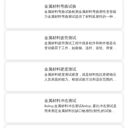
为规...
金属材料弯曲试验
金属材料弯曲试验检测金属材料弯曲塑性变形能
力金属材料弯曲测试提供了材料延展性的一种目
指示。通常是以圆形、方形、矩形或多边形横截
面试样在弯曲装置上经受弯曲塑性变形，用相关
产品标准规定的弯头直径在试样中间施压，直至
达到规定的弯曲角度。<br/>...
金属材料疲劳测试
金属材料疲劳测试工程中很多机件和构件都是在
变动载荷下工作，如曲轴、连杆、齿轮、弹簧、
辊子、叶片及桥梁等，其失效形式主要是疲劳断
裂。 疲劳是指机件和构件在服役过程中，由于承
受变动载荷而导致裂纹萌生和扩展以致断裂失效
的全过程。变动载荷是引起疲劳...
金属材料硬度测试
金属材料硬度测试硬度，就是材料抵抗更硬物压
入其表面的能力。根据试验方法和适应范围的不
同，硬度单位可分为布氏硬度、维氏硬度、洛氏
硬度、显微维氏硬度等许多种，不同的单位有不
同的测试方法，适用于不同特性的材料或场合。
硬度测试是检测材料性能的重要指...
金属材料冲击测试
&nbsp;金属材料冲击测试&nbsp; 夏比冲击测试是
用来测定金属材料抗缺口敏感性(韧性)的试验。
其原理是利用能量守恒定律，用规定高度和能量
的摆锤对制备有U形缺口或V形缺口的标准冲击试
样，进行一次性冲击，使试样沿缺口位置冲断，