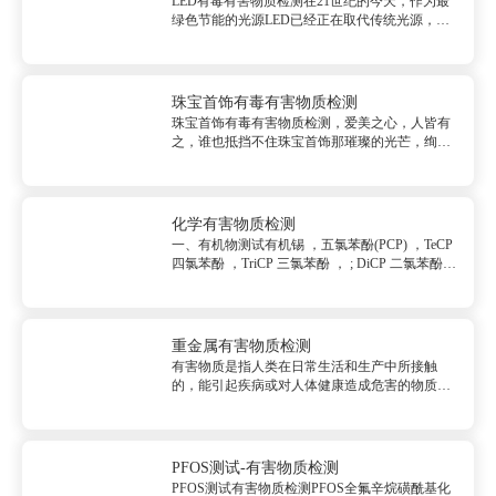
LED有毒有害物质检测在21世纪的今天，作为最
绿色节能的光源LED已经正在取代传统光源，而
成为照明用具的主角。除了节能考虑，环保要求
也是本世纪重点之一，LED灯是否使用了环保材
料？材料对人身及环境是否有危害？这又是我们
面临的另一大课题。有害...
珠宝首饰有毒有害物质检测
珠宝首饰有毒有害物质检测，爱美之心，人皆有
之，谁也抵挡不住珠宝首饰那璀璨的光芒，绚丽
的色彩。在过去，那是奢华的代表，而随着工业
技术的迅速发展，以前昂贵的珠宝首饰，价格越
来越平民化，款式越来越多，不同的穿着搭配不
同的首饰，不同的心情佩戴不同的...
化学有害物质检测
一、有机物测试有机锡 ，五氯苯酚(PCP) ，TeCP
四氯苯酚 ，TriCP 三氯苯酚 ， ; DiCP 二氯苯酚
， CP 一氯苯酚 ， OPP 邻苯基苯酚 ，PPP 对苯
基苯酚，;SCCP短链氯化石蜡 ， DMFU 富马酸二
甲酯 ，F...
重金属有害物质检测
有害物质是指人类在日常生活和生产中所接触
的，能引起疾病或对人体健康造成危害的物质。
人类通过实践逐渐区分出可食用物品和有害有毒
物质，然后通过对有毒有害物质的管理控制，让
环保产品走进市场，确保制造及销售的产品，能
够不含有毒或低毒，符合环保要求及...
PFOS测试-有害物质检测
PFOS测试有害物质检测PFOS全氟辛烷磺酰基化