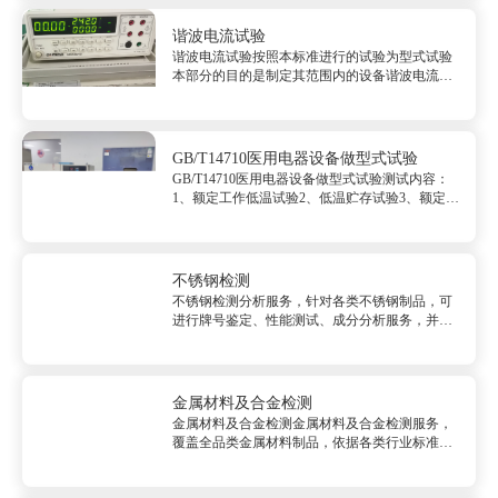
波动抗扰度试验本部分仅考虑传导现象，包...
谐波电流试验
谐波电流试验按照本标准进行的试验为型式试验
本部分的目的是制定其范围内的设备谐波电流发
射限值，并为其他设备发出的谐波留有适当的余
地。按照谐波电流的限值设备分为4类：A类，B
类，C类，D类。A类设备包括：平衡的三相设
备，家用电器，工具，音频...
GB/T14710医用电器设备做型式试验
GB/T14710医用电器设备做型式试验测试内容：
1、额定工作低温试验2、低温贮存试验3、额定工
作高温试验4、高温贮存试验5、额定工作湿热试
验6、湿热贮存试验7、振动试验8、碰撞试验9、
运输试验GB/T14710医...
不锈钢检测
不锈钢检测分析服务，针对各类不锈钢制品，可
进行牌号鉴定、性能测试、成分分析服务，并提
供CMA/CNAS资质检测报告。 &nbsp; &nbsp;检
测服务 &nbsp; &nbsp;不锈钢检测 &...
金属材料及合金检测
金属材料及合金检测金属材料及合金检测服务，
覆盖全品类金属材料制品，依据各类行业标准，
围绕理化、力学、工艺、可靠性能等方面，为您
提供可靠的解决方案，解决您的检测需求，拿到