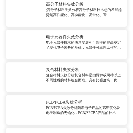
用断裂前后摆...
高分子材料失效分析
;高分子材料失效分析高分子材料技术总的发展趋
势是高性能化、高功能化、复合化、智...
电子元器件失效分析
电子元器件技术的快速发展和可靠性的提高奠定
了现代电子装备的基础，元器件可靠性工作的根
本任务是提高元器件的可靠性。失效模式开路，
短路，漏电，功能失效，电参数漂移，非稳定失
效等主要涉及的检测项目电测&lt;s连接性测试、
电参数测试、功能测试无损...
复合材料失效分析
复合材料失效分析复合材料是由两种或两种以上
不同性质的材料组合而成。具有比强度高，优良
的韧性，良好的环境抗力等优点，因此在实际生
产中得以广泛应用。失效模式断裂，变色失效，
腐蚀，机械性能不足等复合材料失效分析主要涉
及的检测项目无损检测<span...
PCB/PCBA失效分析
PCB/PCBA失效分析随着电子产品的高密度化及
电子制造的无铅化，PCB及PCBA产品的技术水
平、质量要求也面临严峻的挑战，PCB的设计与
生产加工及组装过程中需要更严格的工艺与原材
料的控制。目前由于尚处于技术和工艺的转型