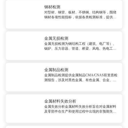
权威CMA/CNAS资质金属检测报告。&nbsp;<br/>
检测服务<b...
钢材检测
对型材、钢管、板材、不锈钢、结构钢等，围绕
钢材各项性能指标，依据各类检测标准，提供专
属解决方案，让您更快拿到权威报告，更好地解
决您的需求。&nbsp;检测服务钢材型材检测工角
槽、H型钢、方钢、扁钢、球扁钢、T型钢等。钢
材板材检测冷、热轧板/...
金属无损检测
金属无损检测为钢结构工程（建筑、电厂等）、
锅炉、压力容器、管道、桥梁、风电、热电工程
船舶及海上设施、机动车辆、起重机械、铁塔、
游乐设施等众多行业提供全面的无损检测系统解
决方案。&nbsp;<br/>检测服务<br/...
金属制品检测
金属制品检测提供金属制品CMA/CNAS双资质检
测报告，涉及对黑色金属、有色金属、合金、铸
件、光伏支架、机械设备及零部件等的机械性能
测试、化学成分分析、金相分析、精密尺寸测
量、无损探伤、耐腐蚀试验和环境模拟测试等。
&nbsp;检测服务钢铁材...
金属材料失效分析
金属失效分析金属材料失效分析旨在对金属材料
及零部件在生产和使用过程中出现的非预期失效
进行研究，根据产品失效的模式和现象，通过一
系列分析、验证、模拟、重现失效的现象，帮助
制造商及用户找出失效的原因和机理，并给出防