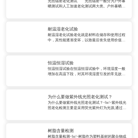
光照辐射老化测试 光照辐射一般分为户外暴
晒测试和人工加速老化测试两大类。户外暴晒，
顾名思义就是把待测样品暴露在自然条件下，充
分享受上天的阳光与雨露的恩泽，来验证材料的
性能。 紫外辐射与太阳光辐射测试的区别
<br/> 现实工作中，进行上...
耐温湿老化试验
耐温湿老化试验老化就是材料在储存和使用过程
中，其性能逐渐变坏，以致最后丧失使用价值。
像塑料zd制品长期使用后发生变脆、变色、开裂
等。又如橡胶制品使用日久后发粘、出现弹性下
降、变硬（或者变软）等。又如油漆涂层日久后
出现光泽变暗，一致龟裂、起泡...
恒温恒湿试验
恒温恒湿试验在恒温恒湿试验中，环境湿度一般
增加在高温下段，对其环境湿度引发的常见故障
机理研究的前提下要了解持续高温及后期超低温
综合功效。在机械特性层面，体内湿气入侵原材
料的表层进原材料溶解、发霉及变形等。...
为什么要做紫外线光照老化测试？
为什么要做紫外线光照老化测试？<br/>紫外线光
照老化检测主要是采用荧光紫外灯为光源,通过模
拟自然阳光中的紫外光辐射和冷凝,对相应的材料
进行加速耐候性试验,以获得材料耐气候性的结
果。紫外线光照老化测试产品在大气中放...
树脂含量检测
树脂含量检测<br/>树脂作为塑料基材的聚合物或