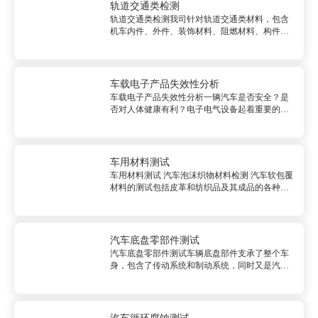
轨道交通类检测
轨道交通类检测我司针对轨道交通类材料，包含
机车内件、外件、装饰材料、阻燃材料、构件，
提供全方位的检测分析服务，围绕有毒有害物
质、燃烧性能、物理化学性能、可靠性能，依据
铁路标准、国家标准，提供专业可靠的检测分析
服务。&nbsp;<br/>轨道...
车载电子产品失效性分析
车载电子产品失效性分析一辆汽车是否安全？是
否对人体健康有利？电子电气设备起着重要的作
用。合格的电磁兼容参数保证了各种电子电气设
备间最小的干扰，我司专业提供广泛的电磁干
扰、抗干扰、可靠性以及性能测试和认证等服
务。<br/>服务内容<br/>1...
车用材料测试
车用材料测试 汽车泡沫织物材料检测 汽车软包覆
材料的测试包括皮革和纺织品及其成品的各种物
理性能及可靠性测试。测试产品：座椅面套，座
椅泡沫，仪表板蒙皮，门板蒙皮，顶棚，地毯，
隔音棉胶带。测试项目：耐折牢度、耐磨耗、马
丁代尔磨耗、柔软度、透气性、耐试剂、耐刮
汽车底盘零部件测试
擦、压缩疲劳、低温柔韧性、高温蒸煮。...
汽车底盘零部件测试车辆底盘部件支承了整个车
身，包含了传动系统和制动系统，同时又是汽车
动力的来源。可以说车辆底盘部件是一辆汽车之
所以成为被称为“汽车”的关键因素，它们的安全
性和可靠性对汽车安全行驶的作用体现得尤为
重...