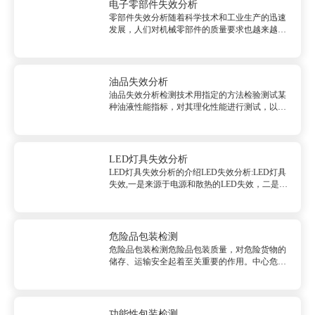
期，客户对PCB制程...
电子零部件失效分析
零部件失效分析随着科学技术和工业生产的迅速
发展，人们对机械零部件的质量要求也越来越
高。材料质量和零部件的精密度虽然得到很大的
提高，但各行业中使用的机械零部件的早期失效
仍时有发生。通过失效分析，找出失效原因，提
出有效改进措施以防止类似失效事故...
油品失效分析
油品失效分析检测技术用指定的方法检验测试某
种油液性能指标，对其理化性能进行测试，以判
断其是否合格。如粘度、水分、酸值、抗氧化性
等。检测产品：工业用油、电力用油、润滑脂、
切削液、车用防冻液、清洗剂、固体燃料等产品
的质量进行分析评价。检测标准 ...
LED灯具失效分析
LED灯具失效分析的介绍LED失效分析:LED灯具
失效,一是来源于电源和散热的LED失效，二是来
源于LED器件本身的失效，若需要充分分析这类
失效，牵涉到光学、化学、材料学、电子物理学
等领域的专业知识，并搭配精密的仪器与丰富的
经验，才能确认失...
危险品包装检测
危险品包装检测危险品包装质量，对危险货物的
储存、运输安全起着至关重要的作用。中心危险
品包装检测服务就是依据国内外有关危险品包装
的法规、标准，对危险品包装安全性作出定量描
述，帮助客户做好危险品包装安全，防范工作及
满足相关标准要求。检测类别：危...
功能性包装检测