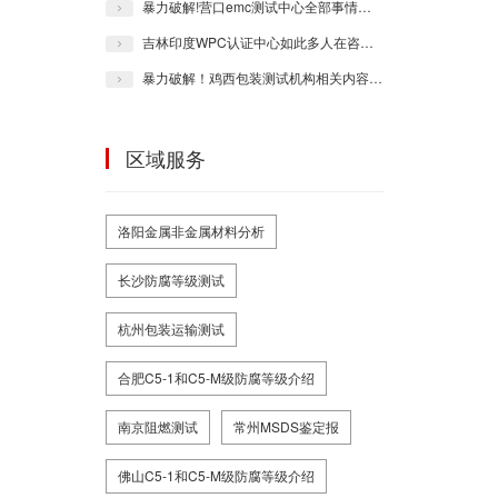
暴力破解!营口emc测试中心全部事情一一领您知晓！
吉林印度WPC认证中心如此多人在咨询，各位确定不会来浏览一会!
暴力破解！鸡西包装测试机构相关内容一一为您知晓！
区域服务
洛阳金属非金属材料分析
长沙防腐等级测试
杭州包装运输测试
合肥C5-1和C5-M级防腐等级介绍
南京阻燃测试
常州MSDS鉴定报
佛山C5-1和C5-M级防腐等级介绍