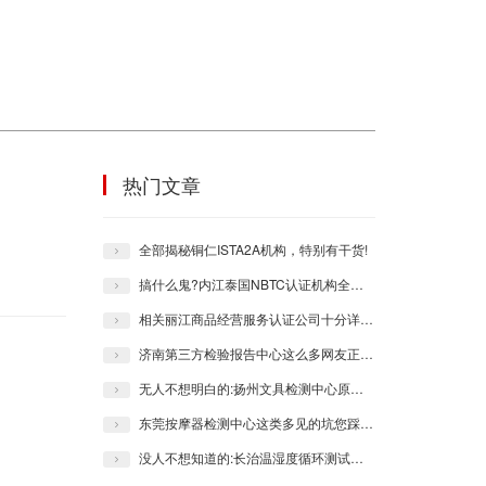
热门文章
全部揭秘铜仁ISTA2A机构，特别有干货!
搞什么鬼?内江泰国NBTC认证机构全部都不都是你们联想的那样!
相关丽江商品经营服务认证公司十分详细的信息均在本站了呐！
济南第三方检验报告中心这么多网友正在咨询，大伙果真不会来观察一下!
无人不想明白的:扬州文具检测中心原来会有如此多考究!
东莞按摩器检测中心这类多见的坑您踩了呢吗？
没人不想知道的:长治温湿度循环测试机构原来会有这般详细猜测！