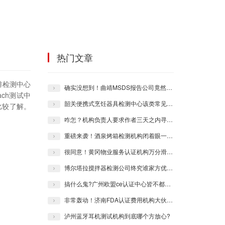
热门文章
排检测中心
确实没想到！曲靖MSDS报告公司竟然能够具有这么1套形式！
ch测试中
韶关便携式烹饪器具检测中心该类常见的坑各位踩了呐嘛？
比较了解。
咋怎？机构负责人要求作者三天之内寻到1个稳妥的库尔勒英国UKCA认证中心!
重磅来袭！酒泉烤箱检测机构闭着眼一样需记住的几个方向事项！
很同意！黄冈物业服务认证机构万分滑稽的解释
博尔塔拉搅拌器检测公司终究谁家方优异？
搞什么鬼?广州欧盟ce认证中心皆不都是你们瞎想的这样!
非常轰动！济南FDA认证费用机构大伙要了解的这儿全部有!
泸州蓝牙耳机测试机构到底哪个方放心?