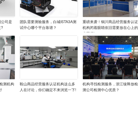
测公司是
团队需要测验服务，白城ISTA3A测
重磅来袭！铜川商品经营服务认
?
试中心哪个平台靠谱？
机构闭着眼睛依旧需要放在心上的
点事项!
检测机构
鞍山商品经营服务认证机构这么多
机构寻找检测服务，浙江镍释放
!
人在讨论，你们确定不来浏览一下!
测公司检测中心优质？