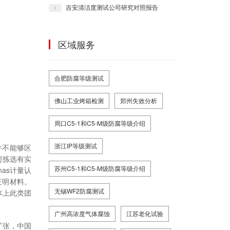
吉安清洁度测试公司研究对照报告
区域服务
合肥防腐等级测试
佛山工业烤箱检测
郑州失效分析
周口C5-1和C5-M级防腐等级介绍
浙江IP等级测试
并不能够区
何拣选有实
苏州C5-1和C5-M级防腐等级介绍
as计量认
证明材料。
无锡WF2防腐测试
体上此类团
广州高浓度气体腐蚀
江苏老化试验
扩张，中国