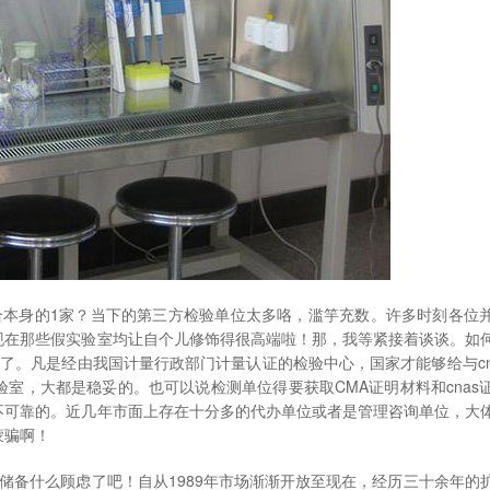
适合本身的1家？当下的第三方检验单位太多咯，滥竽充数。许多时刻各位
现在那些假实验室均让自个儿修饰得很高端啦！那，我等紧接着谈谈。如
了。凡是经由我国计量行政部门计量认证的检验中心，国家才能够给与cn
室，大都是稳妥的。也可以说检测单位得要获取CMA证明材料和cnas
不可靠的。近几年市面上存在十分多的代办单位或者是管理咨询单位，大
蒙骗啊！
有储备什么顾虑了吧！自从1989年市场渐渐开放至现在，经历三十余年的