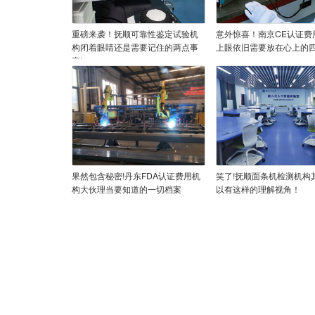
重磅来袭！抚顺可靠性鉴定试验机
意外惊喜！南京CE认证费
构闭着眼睛还是需要记住的两点事
上眼依旧需要放在心上的四
宜!
果然包含秘密!丹东FDA认证费用机
笑了!抚顺面条机检测机构
构大伙理当要知道的一切档案
以有这样的理解视角！