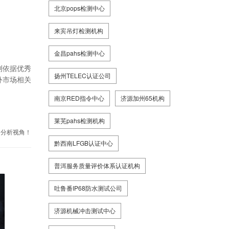
北京pops检测中心
来宾吊灯检测机构
金昌pahs检测中心
测依据优秀
扬州TELEC认证公司
外市场相关
南京RED指令中心
济源加州65机构
莱芜pahs检测机构
的分析视角！
黔西南LFGB认证中心
普洱服务质量评价体系认证机构
吐鲁番IP68防水测试公司
济源机械冲击测试中心