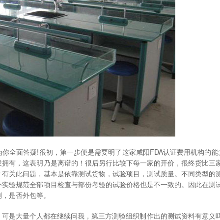
为你全面答疑!很初，第一步便是需要明了这家咸阳FDA认证费用机构的能
没拥有，这表明乃是离谱的！很后另行比较下每一家的开价，很终货比三
？有关此问题，基本是依靠测试货物，试验项目，测试质量。不同类型的
外实验规范全部项目检查与部份考验的试验价格也是不一致的。因此在测
测，是否外包等。
，可是大量个人都在继续问我，第三方测验组织制作出的测试资料有意义