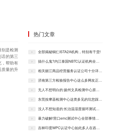
热门文章
特别是检测
全部揭秘铜仁ISTA2A机构，特别有干货!
说话的第三
搞什么鬼?内江泰国NBTC认证机构全部都不都是你们联想的那样!
充，帮助有
活质量的升
相关丽江商品经营服务认证公司十分详细的信息均在本站了呐！
济南第三方检验报告中心这么多网友正在咨询，大伙果真不会来观察一下!
无人不想明白的:扬州文具检测中心原来会有如此多考究!
东莞按摩器检测中心这类多见的坑您踩了呢吗？
没人不想知道的:长治温湿度循环测试机构原来会有这般详细猜测！
暴力破解!营口emc测试中心全部事情一一领您知晓！
吉林印度WPC认证中心如此多人在咨询，各位确定不会来浏览一会!