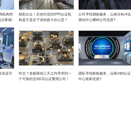
用机构闭
精彩出众！百色印尼SDPPI认证机
公司寻找测验服务，云南冷热冲
点事项!
构是不是在下讲的跟大伙心思？
测试中心哪种公司优质?
其实还可
咋怎？老板限咱三天之内寻求到一
团队寻找检验服务，汕尾mtbf认证
个可靠的宝鸡CE认证费用公司！
中心谁家优质?