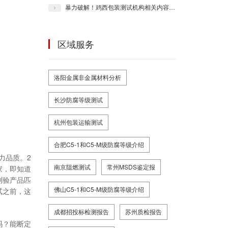
暴力破解！鸡西包装测试机构相关内容一一为您知晓！
区域服务
洛阳金属非金属材料分析
长沙防腐等级测试
杭州包装运输测试
合肥C5-1和C5-M级防腐等级介绍
力品质。2
南京阻燃测试
常州MSDS鉴定报
家，即知道
测验产品匹
佛山C5-1和C5-M级防腐等级介绍
试之前，这
成都招投标检测报告
苏州质检报告
吗？能断定